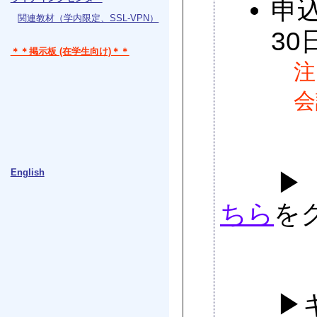
申込
関連教材（学内限定、SSL-VPN）
30
＊＊掲示板 (在学生向け)＊＊
注
会
English
▶「英
ちら
を
▶キャ