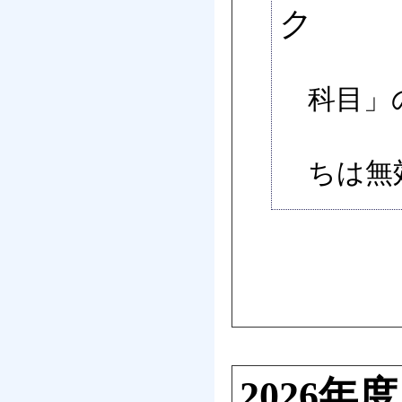
ク
キャ
科目」
※ま
ちは無
2026