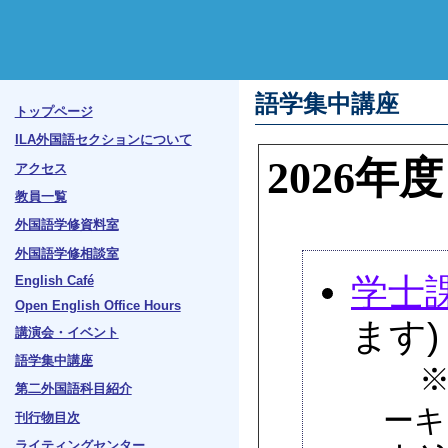
語学集中講座
トップページ
ILA外国語セクションについて
2026
アクセス
教員一覧
外国語学修資料室
外国語学修相談室
学士
English Café
Open English Office Hours
ます)
講演会・イベント
語学集中講座
※「
第二外国語科目紹介
ーキ
刊行物目次
ライティングセンター